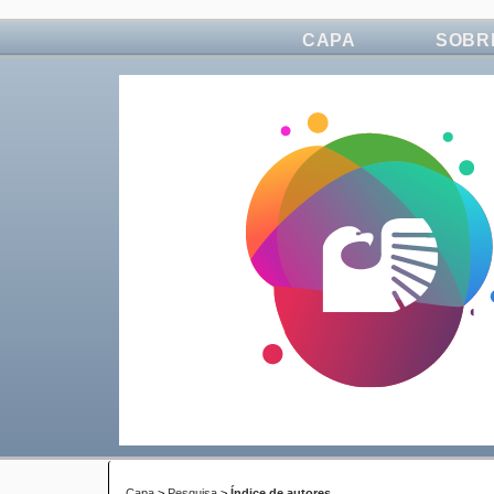
CAPA
SOBR
Capa
>
Pesquisa
>
Índice de autores