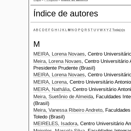
Índice de autores
A
B
C
D
E
F
G
H
I
J
K
L
M
N
O
P
Q
R
S
T
U
V
W
X
Y
Z
Toda(o)s
M
MEIRA, Lorena Novaes
, Centro Universitári
Meira, Lorena Novaes
, Centro Universitário
Presidente Prudente (Brasil)
MEIRA, Lorena Novaes
, Centro Universitári
MEIRA, Lorena
, Centro Universitário Antonio
MEIRA, Nathália
, Centro Universitário Anton
Meira, Suetônio de Almeida
, Faculdades Int
(Brasil)
Meira, Vanessa Ribeiro Andreto
, Faculdades
Toledo (Brasil)
MEIRELES, Isadora
, Centro Universitário An
Meireles, Marcela Silva
, Faculdades Integra