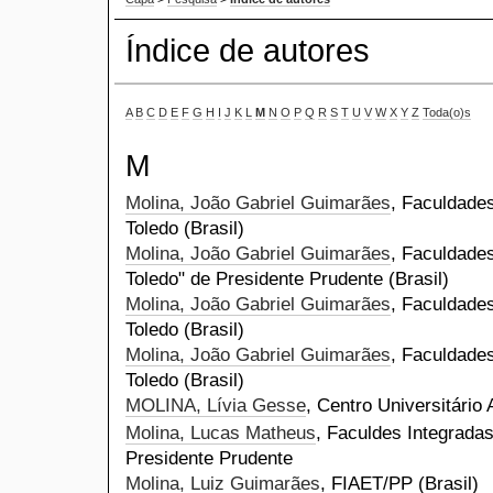
Índice de autores
A
B
C
D
E
F
G
H
I
J
K
L
M
N
O
P
Q
R
S
T
U
V
W
X
Y
Z
Toda(o)s
M
Molina, João Gabriel Guimarães
, Faculdades
Toledo (Brasil)
Molina, João Gabriel Guimarães
, Faculdades
Toledo" de Presidente Prudente (Brasil)
Molina, João Gabriel Guimarães
, Faculdades
Toledo (Brasil)
Molina, João Gabriel Guimarães
, Faculdades
Toledo (Brasil)
MOLINA, Lívia Gesse
, Centro Universitário 
Molina, Lucas Matheus
, Faculdes Integradas
Presidente Prudente
Molina, Luiz Guimarães
, FIAET/PP (Brasil)