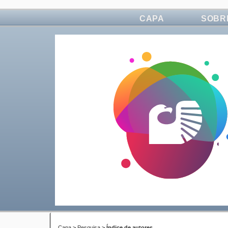
CAPA
SOBR
Capa
>
Pesquisa
>
Índice de autores