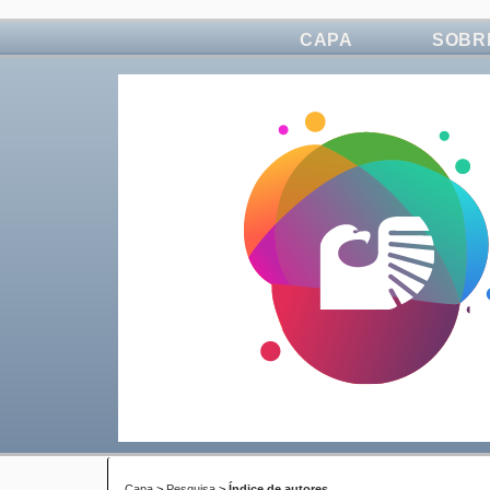
CAPA
SOBR
Capa
>
Pesquisa
>
Índice de autores