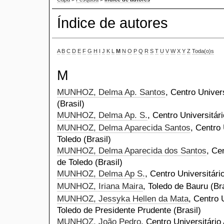
Índice de autores
A
B
C
D
E
F
G
H
I
J
K
L
M
N
O
P
Q
R
S
T
U
V
W
X
Y
Z
Toda(o)s
M
MUNHOZ, Delma Ap. Santos
, Centro Univer
(Brasil)
MUNHOZ, Delma Ap. S.
, Centro Universitár
MUNHOZ, Delma Aparecida Santos
, Centro 
Toledo (Brasil)
MUNHOZ, Delma Aparecida dos Santos
, Ce
de Toledo (Brasil)
MUNHOZ, Delma Ap S.
, Centro Universitári
MUNHOZ, Iriana Maira
, Toledo de Bauru (Bra
MUNHOZ, Jessyka Hellen da Mata
, Centro 
Toledo de Presidente Prudente (Brasil)
MUNHOZ, João Pedro
, Centro Universitário