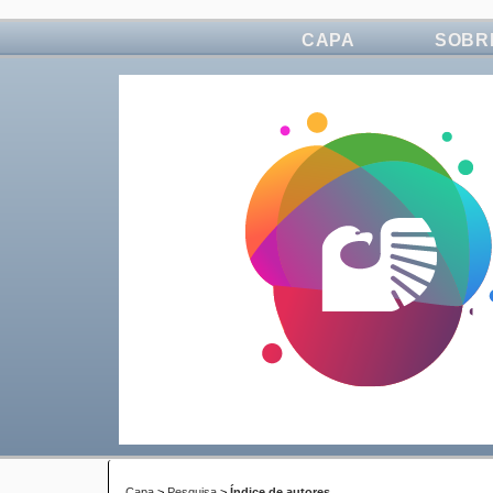
CAPA
SOBR
Capa
>
Pesquisa
>
Índice de autores