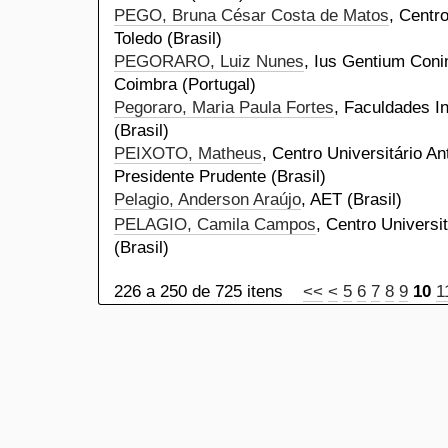
PEGO, Bruna César Costa de Matos
, Centr
Toledo (Brasil)
PEGORARO, Luiz Nunes
, Ius Gentium Coni
Coimbra (Portugal)
Pegoraro, Maria Paula Fortes
, Faculdades I
(Brasil)
PEIXOTO, Matheus
, Centro Universitário An
Presidente Prudente (Brasil)
Pelagio, Anderson Araújo
, AET (Brasil)
PELAGIO, Camila Campos
, Centro Universi
(Brasil)
226 a 250 de 725 itens
<<
<
5
6
7
8
9
10
1