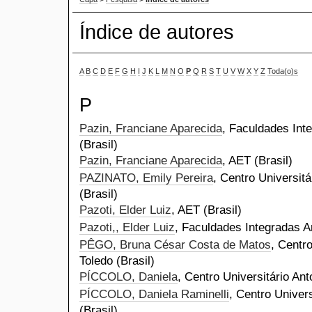
Índice de autores
A
B
C
D
E
F
G
H
I
J
K
L
M
N
O
P
Q
R
S
T
U
V
W
X
Y
Z
Toda(o)s
P
Pazin, Franciane Aparecida
, Faculdades Int
(Brasil)
Pazin, Franciane Aparecida
, AET (Brasil)
PAZINATO, Emily Pereira
, Centro Universitá
(Brasil)
Pazoti, Elder Luiz
, AET (Brasil)
Pazoti,, Elder Luiz
, Faculdades Integradas An
PÊGO, Bruna César Costa de Matos
, Centr
Toledo (Brasil)
PÍCCOLO, Daniela
, Centro Universitário Ant
PÍCCOLO, Daniela Raminelli
, Centro Univers
(Brasil)