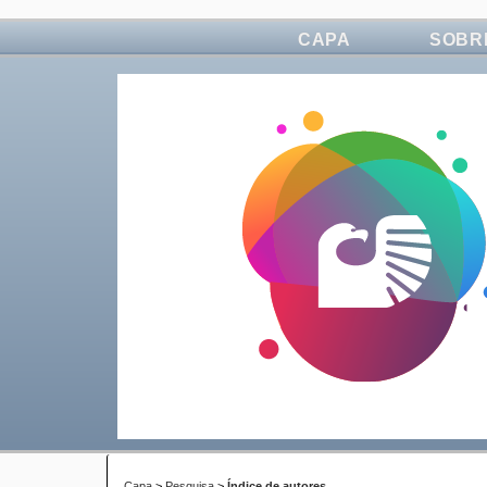
CAPA
SOBR
Capa
>
Pesquisa
>
Índice de autores