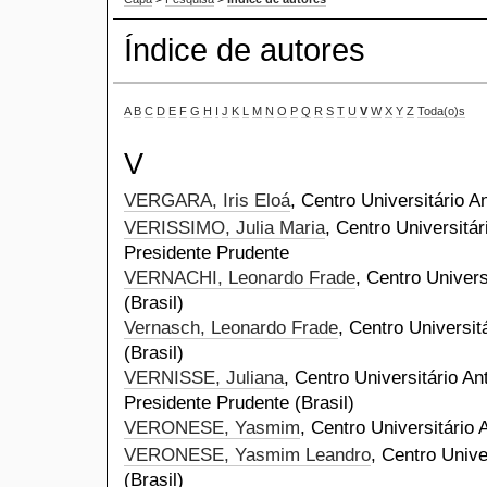
Índice de autores
A
B
C
D
E
F
G
H
I
J
K
L
M
N
O
P
Q
R
S
T
U
V
W
X
Y
Z
Toda(o)s
V
VERGARA, Iris Eloá
, Centro Universitário A
VERISSIMO, Julia Maria
, Centro Universitár
Presidente Prudente
VERNACHI, Leonardo Frade
, Centro Univers
(Brasil)
Vernasch, Leonardo Frade
, Centro Universit
(Brasil)
VERNISSE, Juliana
, Centro Universitário An
Presidente Prudente (Brasil)
VERONESE, Yasmim
, Centro Universitário 
VERONESE, Yasmim Leandro
, Centro Unive
(Brasil)