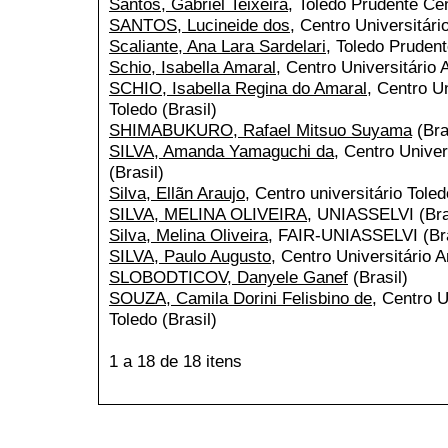
Santos, Gabriel Teixeira
, Toledo Prudente Cen
SANTOS, Lucineide dos
, Centro Universitári
Scaliante, Ana Lara Sardelari
, Toledo Prudent
Schio, Isabella Amaral
, Centro Universitário 
SCHIO, Isabella Regina do Amaral
, Centro U
Toledo (Brasil)
SHIMABUKURO, Rafael Mitsuo Suyama
(Bra
SILVA, Amanda Yamaguchi da
, Centro Univer
(Brasil)
Silva, Ellãn Araujo
, Centro universitário Tole
SILVA, MELINA OLIVEIRA
, UNIASSELVI (Bra
Silva, Melina Oliveira
, FAIR-UNIASSELVI (Bra
SILVA, Paulo Augusto
, Centro Universitário A
SLOBODTICOV, Danyele Ganef
(Brasil)
SOUZA, Camila Dorini Felisbino de
, Centro U
Toledo (Brasil)
1 a 18 de 18 itens