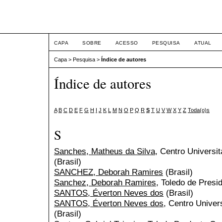
Congresso Nacional de Dir
CAPA
SOBRE
ACESSO
PESQUISA
ATUAL
Capa
>
Pesquisa
>
Índice de autores
Índice de autores
A
B
C
D
E
F
G
H
I
J
K
L
M
N
O
P
Q
R
S
T
U
V
W
X
Y
Z
Toda(o)s
S
Sanches, Matheus da Silva
, Centro Universi
(Brasil)
SANCHEZ, Deborah Ramires
(Brasil)
Sanchez, Deborah Ramires
, Toledo de Presi
SANTOS, Éverton Neves dos
(Brasil)
SANTOS, Éverton Neves dos
, Centro Univer
(Brasil)