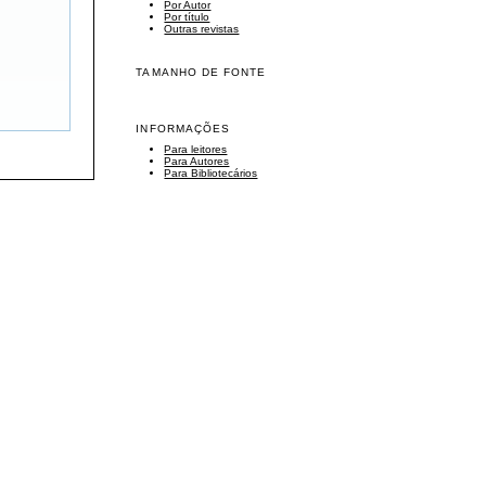
Por Autor
Por título
Outras revistas
TAMANHO DE FONTE
INFORMAÇÕES
Para leitores
Para Autores
Para Bibliotecários