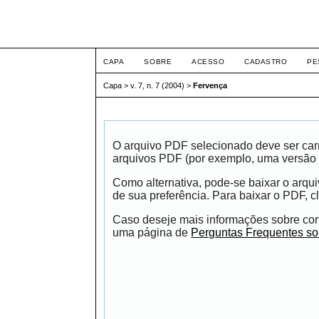
Intertem@s ISSN 1677
CAPA
SOBRE
ACESSO
CADASTRO
PE
Capa
>
v. 7, n. 7 (2004)
>
Fervença
O arquivo PDF selecionado deve ser carr
arquivos PDF (por exemplo, uma versão 
Como alternativa, pode-se baixar o arqu
de sua preferência. Para baixar o PDF, cl
Caso deseje mais informações sobre como
uma página de
Perguntas Frequentes s