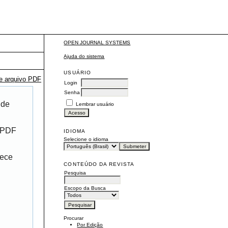
OPEN JOURNAL SYSTEMS
Ajuda do sistema
USUÁRIO
te arquivo PDF
Login
Senha
 de
Lembrar usuário
r PDF
IDIOMA
Selecione o idioma
rece
CONTEÚDO DA REVISTA
Pesquisa
Escopo da Busca
Procurar
Por Edição