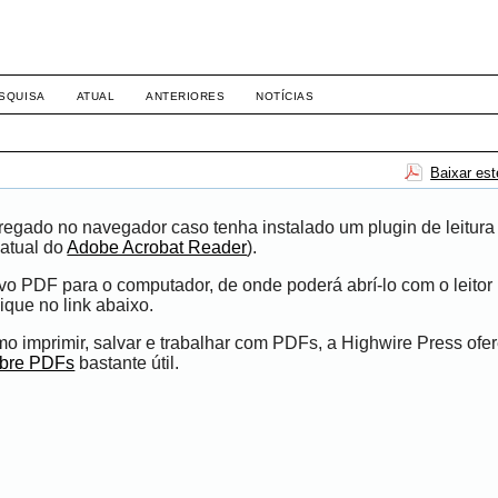
-1281 DIREITO
SQUISA
ATUAL
ANTERIORES
NOTÍCIAS
Baixar es
egado no navegador caso tenha instalado um plugin de leitura
atual do
Adobe Acrobat Reader
).
ivo PDF para o computador, de onde poderá abrí-lo com o leito
ique no link abaixo.
 imprimir, salvar e trabalhar com PDFs, a Highwire Press ofe
obre PDFs
bastante útil.