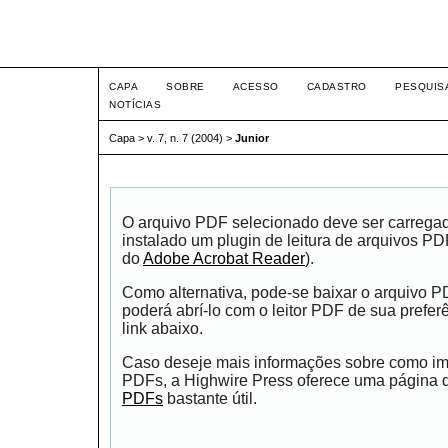
Intertem@s ISSN 1677-1
CAPA
SOBRE
ACESSO
CADASTRO
PESQUIS
NOTÍCIAS
Capa
>
v. 7, n. 7 (2004)
>
Junior
O arquivo PDF selecionado deve ser carrega
instalado um plugin de leitura de arquivos P
do
Adobe Acrobat Reader
).
Como alternativa, pode-se baixar o arquivo 
poderá abrí-lo com o leitor PDF de sua prefer
link abaixo.
Caso deseje mais informações sobre como impr
PDFs, a Highwire Press oferece uma página
PDFs
bastante útil.