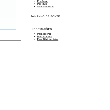
Por Autor
Por título
Outras revistas
TAMANHO DE FONTE
INFORMAÇÕES
Para leitores
Para Autores
Para Bibliotecários