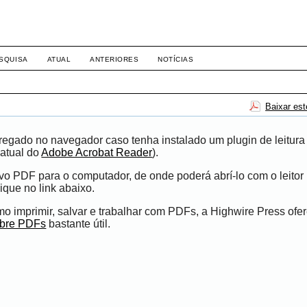
-1281 DIREITO
SQUISA
ATUAL
ANTERIORES
NOTÍCIAS
Baixar es
egado no navegador caso tenha instalado um plugin de leitura
atual do
Adobe Acrobat Reader
).
ivo PDF para o computador, de onde poderá abrí-lo com o leito
ique no link abaixo.
 imprimir, salvar e trabalhar com PDFs, a Highwire Press ofe
obre PDFs
bastante útil.