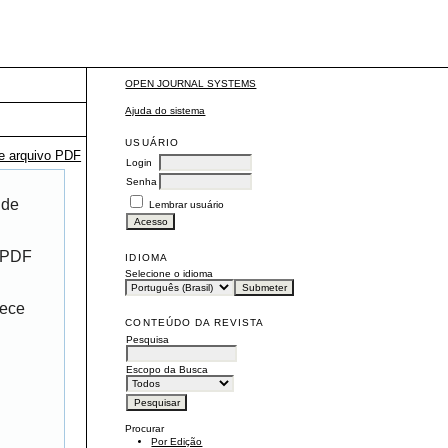
OPEN JOURNAL SYSTEMS
Ajuda do sistema
USUÁRIO
te arquivo PDF
Login
Senha
 de
Lembrar usuário
r PDF
IDIOMA
Selecione o idioma
rece
CONTEÚDO DA REVISTA
Pesquisa
Escopo da Busca
Procurar
Por Edição