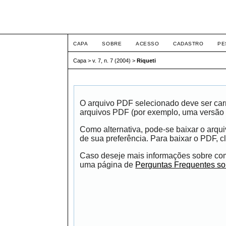
Intertem@s ISSN 1677
CAPA
SOBRE
ACESSO
CADASTRO
PE
Capa
>
v. 7, n. 7 (2004)
>
Riqueti
O arquivo PDF selecionado deve ser carr
arquivos PDF (por exemplo, uma versão 
Como alternativa, pode-se baixar o arqu
de sua preferência. Para baixar o PDF, cl
Caso deseje mais informações sobre como
uma página de
Perguntas Frequentes s