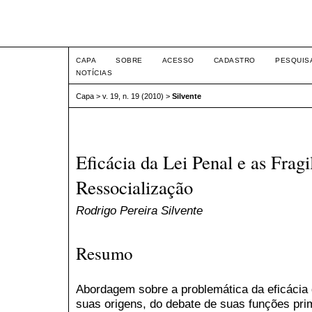
Intertem@s ISSN 1677-1
CAPA
SOBRE
ACESSO
CADASTRO
PESQUIS
NOTÍCIAS
Capa
>
v. 19, n. 19 (2010)
>
Silvente
Eficácia da Lei Penal e as Fragi
Ressocialização
Rodrigo Pereira Silvente
Resumo
Abordagem sobre a problemática da eficácia da
suas origens, do debate de suas funções pri