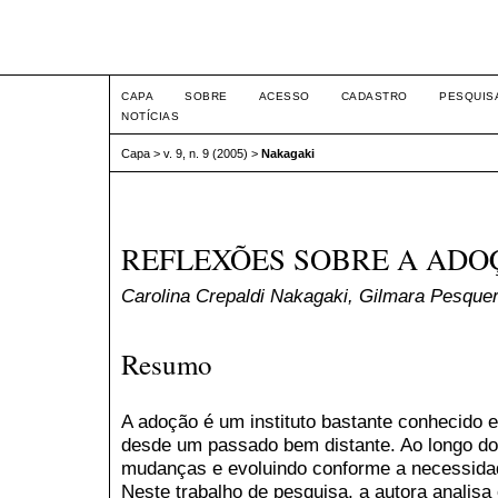
Intertem@s ISSN 1677-1
CAPA
SOBRE
ACESSO
CADASTRO
PESQUIS
NOTÍCIAS
Capa
>
v. 9, n. 9 (2005)
>
Nakagaki
REFLEXÕES SOBRE A ADO
Carolina Crepaldi Nakagaki, Gilmara Pesqu
Resumo
A adoção é um instituto bastante conhecido 
desde um passado bem distante. Ao longo do t
mudanças e evoluindo conforme a necessida
Neste trabalho de pesquisa, a autora analisa