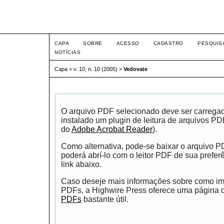
Intertem@s ISSN 1677-1
CAPA
SOBRE
ACESSO
CADASTRO
PESQUIS
NOTÍCIAS
Capa
>
v. 10, n. 10 (2005)
>
Vedovate
O arquivo PDF selecionado deve ser carrega
instalado um plugin de leitura de arquivos P
do
Adobe Acrobat Reader
).
Como alternativa, pode-se baixar o arquivo 
poderá abrí-lo com o leitor PDF de sua prefer
link abaixo.
Caso deseje mais informações sobre como impr
PDFs, a Highwire Press oferece uma página
PDFs
bastante útil.