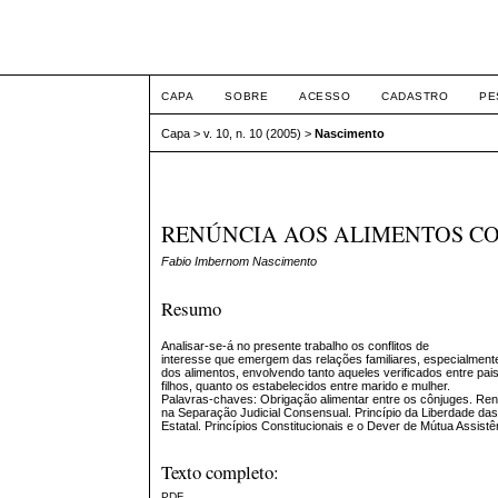
Intertem@s ISSN 1677
CAPA
SOBRE
ACESSO
CADASTRO
PE
Capa
>
v. 10, n. 10 (2005)
>
Nascimento
RENÚNCIA AOS ALIMENTOS CON
Fabio Imbernom Nascimento
Resumo
Analisar-se-á no presente trabalho os conflitos de
interesse que emergem das relações familiares, especialment
dos alimentos, envolvendo tanto aqueles verificados entre pai
filhos, quanto os estabelecidos entre marido e mulher.
Palavras-chaves: Obrigação alimentar entre os cônjuges. Ren
na Separação Judicial Consensual. Princípio da Liberdade da
Estatal. Princípios Constitucionais e o Dever de Mútua Assist
Texto completo:
PDF