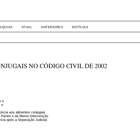
-1281 DIREITO
SQUISA
ATUAL
ANTERIORES
NOTÍCIAS
JUGAIS NO CÓDIGO CIVIL DE 2002
e o
s e
úncia aos alimentos conjugais
s Partes e da Menor Intervenção
ência após a Separação Judicial.