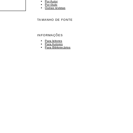
Por Autor
Por título
Outras revistas
TAMANHO DE FONTE
INFORMAÇÕES
Para leitores
Para Autores
Para Bibliotecários