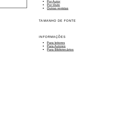
Por Autor
Por título
Outras revistas
TAMANHO DE FONTE
INFORMAÇÕES
Para leitores
Para Autores
Para Bibliotecários