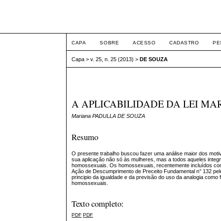
Intertem@s ISSN 1677
CAPA
SOBRE
ACESSO
CADASTRO
PE
Capa
>
v. 25, n. 25 (2013)
>
DE SOUZA
A APLICABILIDADE DA LEI MA
Mariana PADULLA DE SOUZA
Resumo
O presente trabalho buscou fazer uma análise maior dos motiv
sua aplicação não só às mulheres, mas a todos aqueles integr
homossexuais. Os homossexuais, recentemente incluídos como 
Ação de Descumprimento de Preceito Fundamental n° 132 pelo 
principio da igualdade e da previsão do uso da analogia como 
homossexuais.
Texto completo:
PDF
PDF