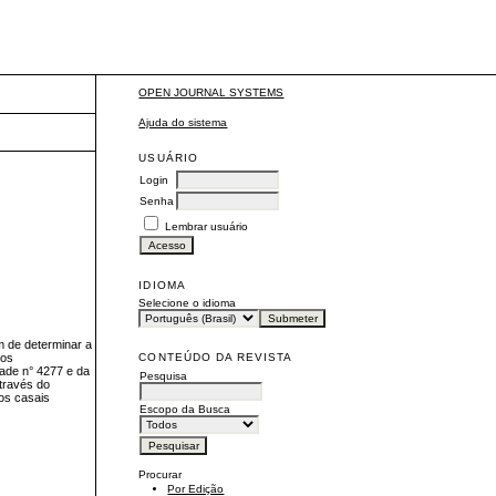
OPEN JOURNAL SYSTEMS
Ajuda do sistema
USUÁRIO
Login
Senha
Lembrar usuário
IDIOMA
Selecione o idioma
m de determinar a
CONTEÚDO DA REVISTA
 os
ade n° 4277 e da
Pesquisa
través do
aos casais
Escopo da Busca
Procurar
Por Edição