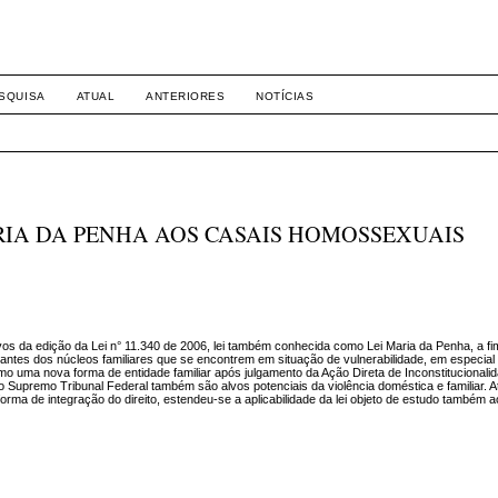
-1281 DIREITO
SQUISA
ATUAL
ANTERIORES
NOTÍCIAS
RIA DA PENHA AOS CASAIS HOMOSSEXUAIS
os da edição da Lei n° 11.340 de 2006, lei também conhecida como Lei Maria da Penha, a fi
antes dos núcleos familiares que se encontrem em situação de vulnerabilidade, em especial
uma nova forma de entidade familiar após julgamento da Ação Direta de Inconstitucionalid
Supremo Tribunal Federal também são alvos potenciais da violência doméstica e familiar. A
forma de integração do direito, estendeu-se a aplicabilidade da lei objeto de estudo também 