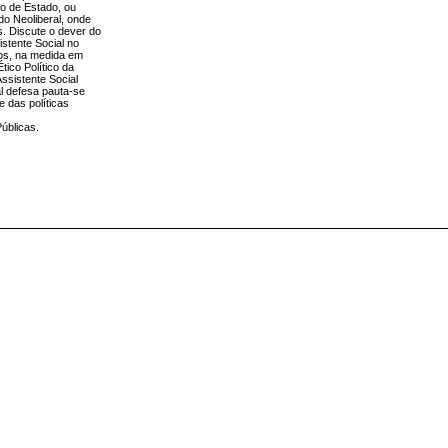
lo de Estado, ou
do Neoliberal, onde
s. Discute o dever do
istente Social no
tos, na medida em
ico Político da
ssistente Social
al defesa pauta-se
 das políticas
Públicas.