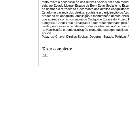
tanto relata a consolidação dos direitos sociais em cada mode
seja, no Estado Liberal, Estado de Bem-Estar Social e no Esta
se destaca o retrocesso e desmonte dos direitos conquistado
Estado na garantia dos direitos sociais e a participação do Ass
processo de conquista, ampliação e manutenção destes direi
que aparece como normativa do Código de Ética e do Projeto Ét
categoria. Conclui que o real papel a ser desempenhado pelo A
neste processo é o de “defensor dos direitos sociais”, e que t
na valorização e democratização plena dos espaços públicos e
sociais.
Palavras-Chave: Direitos Sociais. Deveres. Estado. Políticas 
Texto completo:
PDF