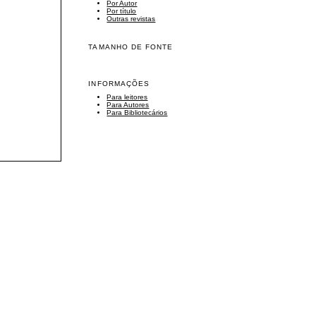
Por Autor
Por título
Outras revistas
TAMANHO DE FONTE
INFORMAÇÕES
Para leitores
Para Autores
Para Bibliotecários