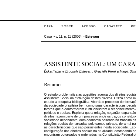
Intertem@s ISSN 1677
CAPA
SOBRE
ACESSO
CADASTRO
PE
Capa
>
v. 11, n. 11 (2006)
>
Estevam
ASSISTENTE SOCIAL: UM GARA
Érika Fabiana Brugnola Estevam, Grazielle Pereira Magri, Si
Resumo
O estudo problematiza as questões acerca dos direitos socia
Assistente Social na efetivação destes direitos. Utiliza como 
estudo a pesquisa bibliográfica. Aborda o processo de formaç
da sociedade brasileira bem como suas características pecu
fatores que a conformaram e influenciaram o reconhecimento do
políticos e sociais. Explicita que a criação, negação, expansã
direitos fazem parte de um processo onde os traços constitut
sociedade dependente, com economia baseada no trabalho e
relações sociais demarcadas pelo campo privado, deram à traje
as características que são persistentes nesta sociedade. Espe
configuração dos direitos sociais na atualidade, destacando 
encontram outorgados e ordenados na Constituição Federal d