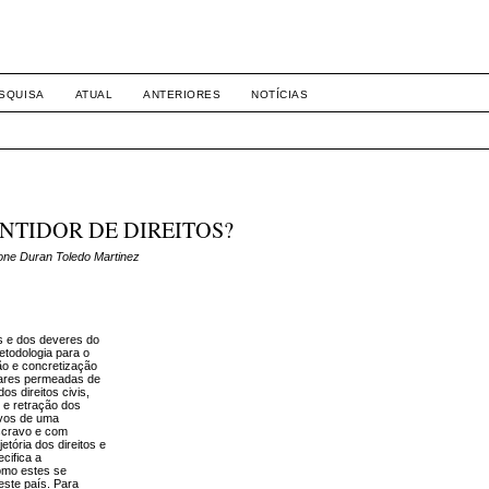
-1281 DIREITO
SQUISA
ATUAL
ANTERIORES
NOTÍCIAS
NTIDOR DE DIREITOS?
mone Duran Toledo Martinez
is e dos deveres do
metodologia para o
ão e concretização
liares permeadas de
s direitos civis,
o e retração dos
ivos de uma
scravo e com
tória dos direitos e
cifica a
como estes se
este país. Para