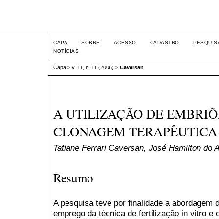
Intertem@s ISSN 1677-1
CAPA
SOBRE
ACESSO
CADASTRO
PESQUIS
NOTÍCIAS
Capa
>
v. 11, n. 11 (2006)
>
Caversan
A UTILIZAÇÃO DE EMBRI
CLONAGEM TERAPÊUTICA
Tatiane Ferrari Caversan, José Hamilton do 
Resumo
A pesquisa teve por finalidade a abordagem d
emprego da técnica de fertilização in vitro e