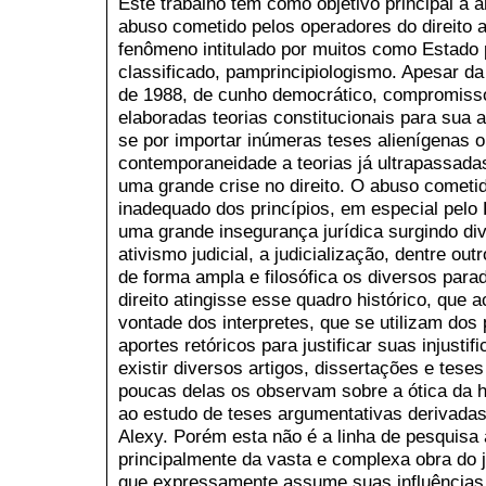
Este trabalho tem como objetivo principal a an
abuso cometido pelos operadores do direito 
fenômeno intitulado por muitos como Estado p
classificado, pamprincipiologismo. Apesar d
de 1988, de cunho democrático, compromissór
elaboradas teorias constitucionais para sua
se por importar inúmeras teses alienígenas 
contemporaneidade a teorias já ultrapassada
uma grande crise no direito. O abuso cometi
inadequado dos princípios, em especial pelo 
uma grande insegurança jurídica surgindo d
ativismo judicial, a judicialização, dentre outr
de forma ampla e filosófica os diversos par
direito atingisse esse quadro histórico, que 
vontade dos interpretes, que se utilizam dos
aportes retóricos para justificar suas injusti
existir diversos artigos, dissertações e teses
poucas delas os observam sobre a ótica da he
ao estudo de teses argumentativas derivadas
Alexy. Porém esta não é a linha de pesquisa 
principalmente da vasta e complexa obra do j
que expressamente assume suas influências 