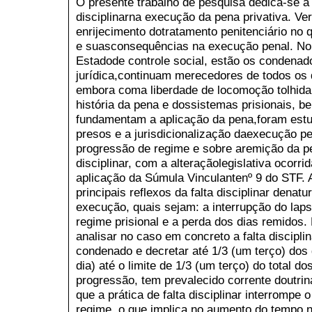
O presente trabalho de pesquisa dedica-se à 
disciplinarna execução da pena privativa. Ve
enrijecimento dotratamento penitenciário no q
e suasconsequências na execução penal. No 
Estadode controle social, estão os condenad
jurídica,continuam merecedores de todos os d
embora coma liberdade de locomoção tolhida.
história da pena e dossistemas prisionais, 
fundamentam a aplicação da pena,foram estu
presos e a jurisdicionalização daexecução p
progressão de regime e sobre aremição da pe
disciplinar, com a alteraçãolegislativa ocorr
aplicação da Súmula Vinculantenº 9 do STF. 
principais reflexos da falta disciplinar dena
execução, quais sejam: a interrupção do lap
regime prisional e a perda dos dias remidos.
analisar no caso em concreto a falta discipl
condenado e decretar até 1/3 (um terço) dos
dia) até o limite de 1/3 (um terço) do total d
progressão, tem prevalecido corrente doutriná
que a prática de falta disciplinar interrompe
regime, o que implica no aumento do tempo 