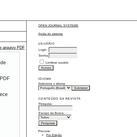
OPEN JOURNAL SYSTEMS
Ajuda do sistema
USUÁRIO
te arquivo PDF
Login
Senha
 de
Lembrar usuário
r PDF
IDIOMA
Selecione o idioma
rece
CONTEÚDO DA REVISTA
Pesquisa
Escopo da Busca
Procurar
Por Edição