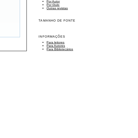
Por Autor
Por título
Outras revistas
TAMANHO DE FONTE
INFORMAÇÕES
Para leitores
Para Autores
Para Bibliotecários