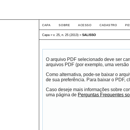
Intertem@s ISSN 1677
CAPA
SOBRE
ACESSO
CADASTRO
PE
Capa
>
v. 25, n. 25 (2013)
>
SALISSO
O arquivo PDF selecionado deve ser carr
arquivos PDF (por exemplo, uma versão 
Como alternativa, pode-se baixar o arqu
de sua preferência. Para baixar o PDF, cl
Caso deseje mais informações sobre como
uma página de
Perguntas Frequentes s