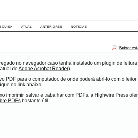
-1281 DIREITO
SQUISA
ATUAL
ANTERIORES
NOTÍCIAS
Baixar es
egado no navegador caso tenha instalado um plugin de leitura
atual do
Adobe Acrobat Reader
).
ivo PDF para o computador, de onde poderá abrí-lo com o leito
ique no link abaixo.
 imprimir, salvar e trabalhar com PDFs, a Highwire Press ofe
obre PDFs
bastante útil.