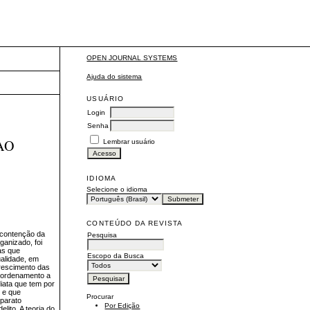
OPEN JOURNAL SYSTEMS
Ajuda do sistema
USUÁRIO
Login
Senha
AO
Lembrar usuário
IDIOMA
Selecione o idioma
CONTEÚDO DA REVISTA
 contenção da
Pesquisa
ganizado, foi
as que
Escopo da Busca
ualidade, em
crescimento das
o ordenamento a
diata que tem por
 e que
Procurar
aparato
Por Edição
lito. A teoria do