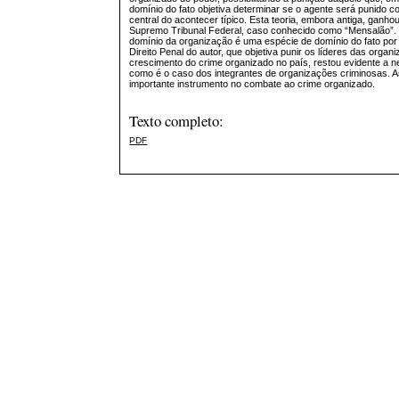
domínio do fato objetiva determinar se o agente será punido c
central do acontecer típico. Esta teoria, embora antiga, ganho
Supremo Tribunal Federal, caso conhecido como “Mensalão”. O 
domínio da organização é uma espécie de domínio do fato por
Direito Penal do autor, que objetiva punir os líderes das org
crescimento do crime organizado no país, restou evidente a 
como é o caso dos integrantes de organizações criminosas. As
importante instrumento no combate ao crime organizado.
Texto completo:
PDF