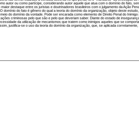
omo autor ou como partícipe, considerando autor aquele que atua com o domínio do fato, send
u maior destaque entre os juristas e doutrinadores brasileiros com o julgamento da Ação Pena
domínio do fato é gênero do qual a teoria do domínio da organização, objeto deste estudo,
 meio do domínio da vontade. Pode ser encarada como elemento de Direito Penal do Inimigo
anizações criminosas pelo que são e pelo que deveriam saber. Diante do estado de inseguranç
necessidade da utilização de mecanismos que tratem como inimigos aqueles que se comport
sim, justifica-se o uso da teoria do domínio da organização, que, se aplicada corretamente