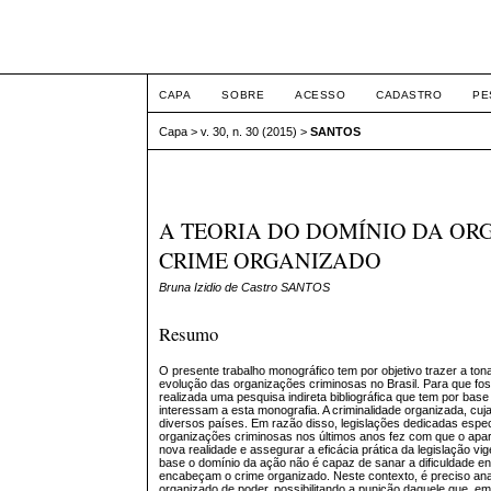
Intertem@s ISSN 1677
CAPA
SOBRE
ACESSO
CADASTRO
PE
Capa
>
v. 30, n. 30 (2015)
>
SANTOS
A TEORIA DO DOMÍNIO DA O
CRIME ORGANIZADO
Bruna Izidio de Castro SANTOS
Resumo
O presente trabalho monográfico tem por objetivo trazer a t
evolução das organizações criminosas no Brasil. Para que fos
realizada uma pesquisa indireta bibliográfica que tem por 
interessam a esta monografia. A criminalidade organizada, cu
diversos países. Em razão disso, legislações dedicadas espec
organizações criminosas nos últimos anos fez com que o apar
nova realidade e assegurar a eficácia prática da legislação v
base o domínio da ação não é capaz de sanar a dificuldade e
encabeçam o crime organizado. Neste contexto, é preciso ana
organizado de poder, possibilitando a punição daquele que, emb