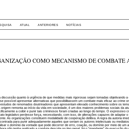
-1281 DIREITO
SQUISA
ATUAL
ANTERIORES
NOTÍCIAS
RGANIZAÇÃO COMO MECANISMO DE COMBATE 
ona discussão quanto à urgência de que medidas mais rigorosas sejam tomadas objetivando a
se possível apresentar alternativas que possibilitassem um combate mais eficaz ao crime or
base estudos de renomados doutrinadores que apresentam elevado conhecimento sobre os tem
ja origem remonta ao início da vida em sociedade, é um dos maiores problemas sociais da at
ificamente a coibir e punir tais criminosos foram criadas ao longo do tempo. O expressivo 
ato legislativo perdesse força, necessitando, com isso, de alterações capazes de adaptar 
igente. As organizações constituem modalidade de cooperação delitiva. A regra da autoria ime
ncontrada para punir adequadamente aqueles que seriam os autores intelectuais ou mediatos
lisar o domínio da vontade que pode decorrer de erro, coação, ou domínio por meio de um 
ora não tenha realizado a conduta descrita no tipo penal, foi o “mandante” da execução do de