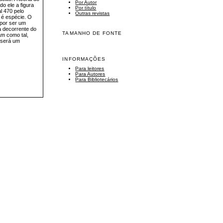
Por Autor
o ele a figura
Por título
l 470 pelo
Outras revistas
 é espécie. O
 por ser um
a decorrente do
TAMANHO DE FONTE
am como tal,
, será um
INFORMAÇÕES
Para leitores
Para Autores
Para Bibliotecários