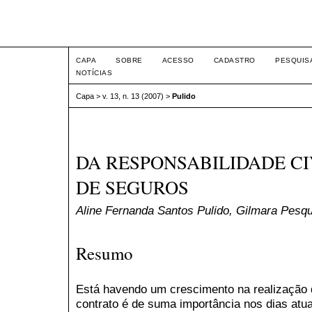
Intertem@s ISSN 1677-1
CAPA
SOBRE
ACESSO
CADASTRO
PESQUIS
NOTÍCIAS
Capa
>
v. 13, n. 13 (2007)
>
Pulido
DA RESPONSABILIDADE C
DE SEGUROS
Aline Fernanda Santos Pulido, Gilmara Pes
Resumo
Está havendo um crescimento na realização d
contrato é de suma importância nos dias atu