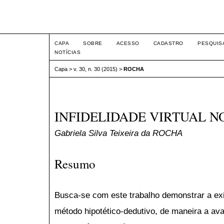
Intertem@s ISSN 1677-1
CAPA
SOBRE
ACESSO
CADASTRO
PESQUIS
NOTÍCIAS
Capa
>
v. 30, n. 30 (2015)
>
ROCHA
INFIDELIDADE VIRTUAL 
Gabriela Silva Teixeira da ROCHA
Resumo
Busca-se com este trabalho demonstrar a exist
método hipotético-dedutivo, de maneira a ava