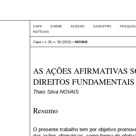
Intertem@s ISSN 1677-1
CAPA
SOBRE
ACESSO
CADASTRO
PESQUIS
NOTÍCIAS
Capa
>
v. 30, n. 30 (2015)
>
NOVAIS
AS AÇÕES AFIRMATIVAS S
DIREITOS FUNDAMENTAIS
Thais Silva NOVAIS
Resumo
O presente trabalho tem por objetivo promove
das ações afirmativas, como forma de efetiv