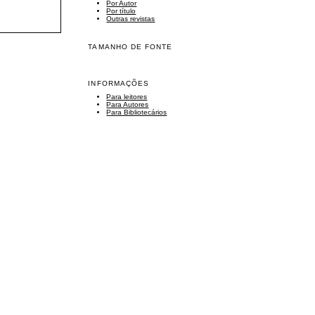
Por Autor
Por título
Outras revistas
TAMANHO DE FONTE
INFORMAÇÕES
Para leitores
Para Autores
Para Bibliotecários