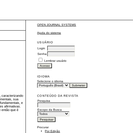
OPEN JOURNAL SYSTEMS
Ajuda do sistema
USUÁRIO
Login
Senha
Lembrar usuário
IDIOMA
Selecione o idioma
, caracterizando
CONTEÚDO DA REVISTA
amentais, sua
Pesquisa
 fundamentais, e
es afirmativas.
Escopo da Busca
e então que é
Procurar
Por Edição