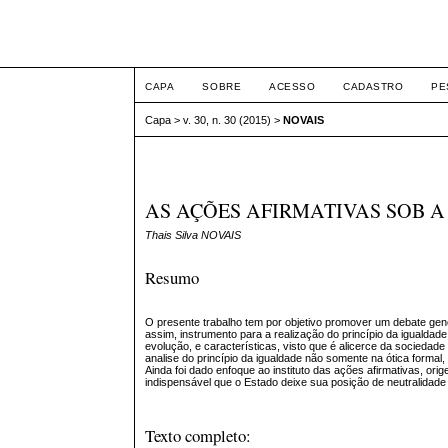
Intertem@s ISSN 1677
CAPA
SOBRE
ACESSO
CADASTRO
PE
Capa
>
v. 30, n. 30 (2015)
>
NOVAIS
AS AÇÕES AFIRMATIVAS SOB A
Thais Silva NOVAIS
Resumo
O presente trabalho tem por objetivo promover um debate gené
assim, instrumento para a realização do princípio da igualdade
evolução, e características, visto que é alicerce da sociedade
analise do princípio da igualdade não somente na ótica forma
Ainda foi dado enfoque ao instituto das ações afirmativas, ori
indispensável que o Estado deixe sua posição de neutralidade
Texto completo: