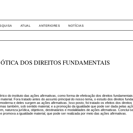
-1281 DIREITO
SQUISA
ATUAL
ANTERIORES
NOTÍCIAS
 ÓTICA DOS DIREITOS FUNDAMENTAIS
rico do instituto das ações afirmativas, como forma de efetivação dos direitos fundamentais
 material. Fora tratado antes do assunto principal do nosso tema, o estudo dos direitos fund
 moderna e deles surgem as ações afirmativas. Isso posto, foi tratado os efeitos dos direitos
l, mas também, sob sentido material, e a promoção da igualdade que pode ser dada pelas açõ
gem, natureza jurídica, objetivos, destinatários e modalidades de ações afirmativas. Conclui-s
 e promova a igualdade material, que pode ser realizada por meio das ações afirmativas.