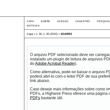
Intertem@s ISSN 1677-1
CAPA
SOBRE
ACESSO
CADASTRO
PESQUIS
NOTÍCIAS
Capa
>
v. 30, n. 30 (2015)
>
SOARES
O arquivo PDF selecionado deve ser carrega
instalado um plugin de leitura de arquivos P
do
Adobe Acrobat Reader
).
Como alternativa, pode-se baixar o arquivo 
poderá abrí-lo com o leitor PDF de sua prefer
link abaixo.
Caso deseje mais informações sobre como impr
PDFs, a Highwire Press oferece uma página
PDFs
bastante útil.