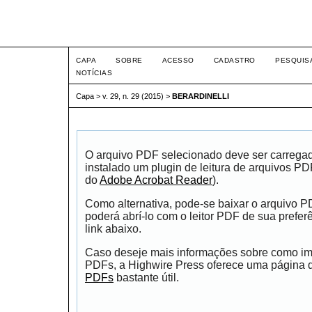
Intertem@s ISSN 1677-1
CAPA
SOBRE
ACESSO
CADASTRO
PESQUIS
NOTÍCIAS
Capa
>
v. 29, n. 29 (2015)
>
BERARDINELLI
O arquivo PDF selecionado deve ser carrega
instalado um plugin de leitura de arquivos P
do
Adobe Acrobat Reader
).
Como alternativa, pode-se baixar o arquivo 
poderá abrí-lo com o leitor PDF de sua prefer
link abaixo.
Caso deseje mais informações sobre como impr
PDFs, a Highwire Press oferece uma página
PDFs
bastante útil.