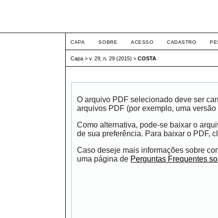
Intertem@s ISSN 1677
CAPA
SOBRE
ACESSO
CADASTRO
PE
Capa
>
v. 29, n. 29 (2015)
>
COSTA
O arquivo PDF selecionado deve ser carr
arquivos PDF (por exemplo, uma versão 
Como alternativa, pode-se baixar o arqu
de sua preferência. Para baixar o PDF, cl
Caso deseje mais informações sobre como
uma página de
Perguntas Frequentes s