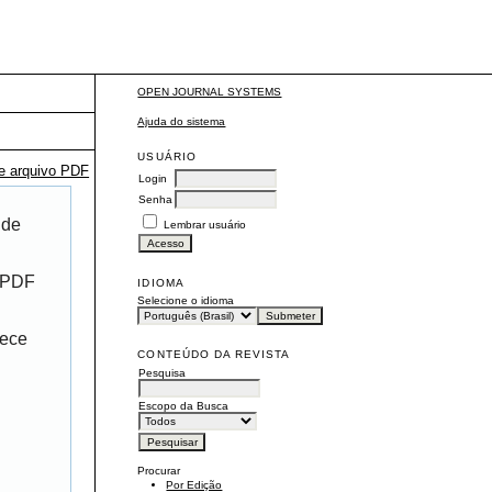
OPEN JOURNAL SYSTEMS
Ajuda do sistema
USUÁRIO
te arquivo PDF
Login
Senha
 de
Lembrar usuário
r PDF
IDIOMA
Selecione o idioma
rece
CONTEÚDO DA REVISTA
Pesquisa
Escopo da Busca
Procurar
Por Edição