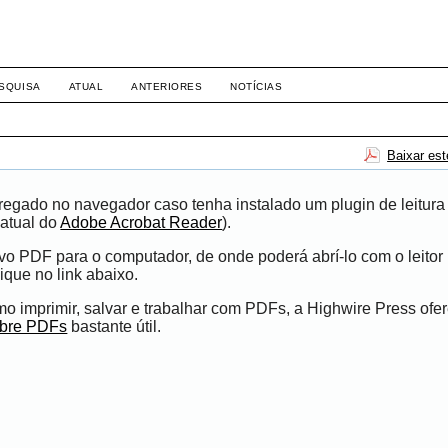
-1281 DIREITO
SQUISA
ATUAL
ANTERIORES
NOTÍCIAS
Baixar es
egado no navegador caso tenha instalado um plugin de leitura
atual do
Adobe Acrobat Reader
).
ivo PDF para o computador, de onde poderá abrí-lo com o leito
ique no link abaixo.
 imprimir, salvar e trabalhar com PDFs, a Highwire Press ofe
obre PDFs
bastante útil.