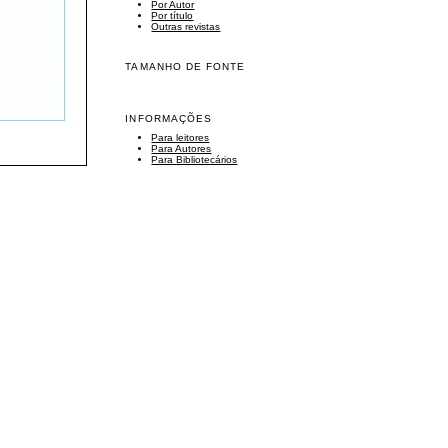
Por Autor
Por título
Outras revistas
TAMANHO DE FONTE
INFORMAÇÕES
Para leitores
Para Autores
Para Bibliotecários