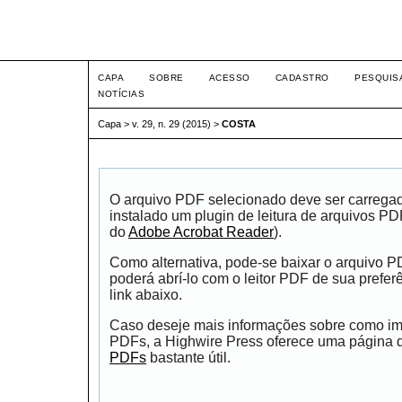
Intertem@s ISSN 1677-1
CAPA
SOBRE
ACESSO
CADASTRO
PESQUIS
NOTÍCIAS
Capa
>
v. 29, n. 29 (2015)
>
COSTA
O arquivo PDF selecionado deve ser carrega
instalado um plugin de leitura de arquivos P
do
Adobe Acrobat Reader
).
Como alternativa, pode-se baixar o arquivo 
poderá abrí-lo com o leitor PDF de sua prefer
link abaixo.
Caso deseje mais informações sobre como impr
PDFs, a Highwire Press oferece uma página
PDFs
bastante útil.