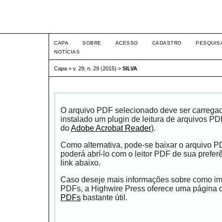
Intertem@s ISSN 1677-1
CAPA
SOBRE
ACESSO
CADASTRO
PESQUIS
NOTÍCIAS
Capa
>
v. 29, n. 29 (2015)
>
SILVA
O arquivo PDF selecionado deve ser carrega
instalado um plugin de leitura de arquivos P
do
Adobe Acrobat Reader
).
Como alternativa, pode-se baixar o arquivo 
poderá abrí-lo com o leitor PDF de sua prefer
link abaixo.
Caso deseje mais informações sobre como impr
PDFs, a Highwire Press oferece uma página
PDFs
bastante útil.