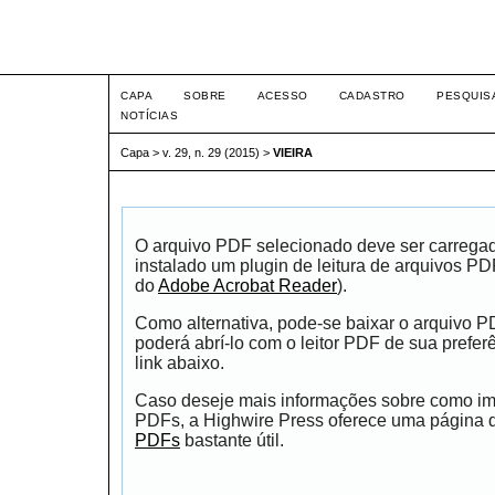
Intertem@s ISSN 1677-1
CAPA
SOBRE
ACESSO
CADASTRO
PESQUIS
NOTÍCIAS
Capa
>
v. 29, n. 29 (2015)
>
VIEIRA
O arquivo PDF selecionado deve ser carrega
instalado um plugin de leitura de arquivos P
do
Adobe Acrobat Reader
).
Como alternativa, pode-se baixar o arquivo 
poderá abrí-lo com o leitor PDF de sua prefer
link abaixo.
Caso deseje mais informações sobre como impr
PDFs, a Highwire Press oferece uma página
PDFs
bastante útil.