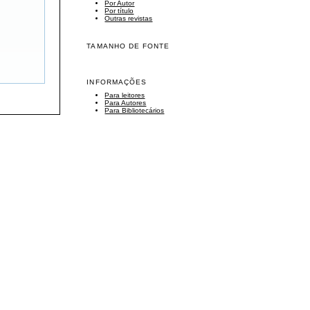
Por Autor
Por título
Outras revistas
TAMANHO DE FONTE
INFORMAÇÕES
Para leitores
Para Autores
Para Bibliotecários