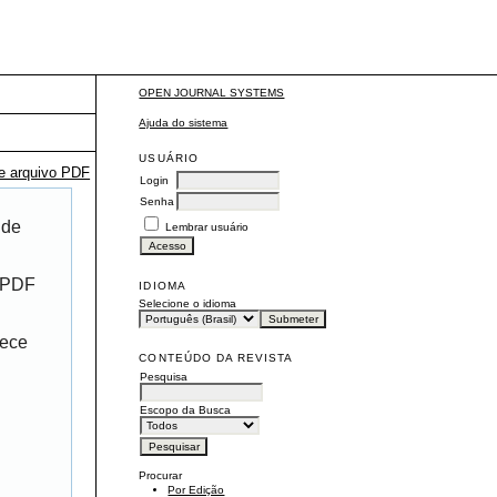
OPEN JOURNAL SYSTEMS
Ajuda do sistema
USUÁRIO
te arquivo PDF
Login
Senha
 de
Lembrar usuário
r PDF
IDIOMA
Selecione o idioma
rece
CONTEÚDO DA REVISTA
Pesquisa
Escopo da Busca
Procurar
Por Edição