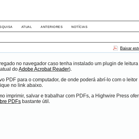
-1281 DIREITO
SQUISA
ATUAL
ANTERIORES
NOTÍCIAS
Baixar es
egado no navegador caso tenha instalado um plugin de leitura
atual do
Adobe Acrobat Reader
).
ivo PDF para o computador, de onde poderá abrí-lo com o leito
ique no link abaixo.
 imprimir, salvar e trabalhar com PDFs, a Highwire Press ofe
obre PDFs
bastante útil.