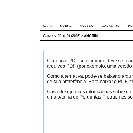
Intertem@s ISSN 1677
CAPA
SOBRE
ACESSO
CADASTRO
PE
Capa
>
v. 29, n. 29 (2015)
>
AMORIM
O arquivo PDF selecionado deve ser carr
arquivos PDF (por exemplo, uma versão 
Como alternativa, pode-se baixar o arqu
de sua preferência. Para baixar o PDF, cl
Caso deseje mais informações sobre como
uma página de
Perguntas Frequentes s