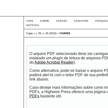
Intertem@s ISSN 1677-1
CAPA
SOBRE
ACESSO
CADASTRO
PESQUIS
NOTÍCIAS
Capa
>
v. 29, n. 29 (2015)
>
CHAVES
O arquivo PDF selecionado deve ser carrega
instalado um plugin de leitura de arquivos P
do
Adobe Acrobat Reader
).
Como alternativa, pode-se baixar o arquivo 
poderá abrí-lo com o leitor PDF de sua prefer
link abaixo.
Caso deseje mais informações sobre como impr
PDFs, a Highwire Press oferece uma página
PDFs
bastante útil.