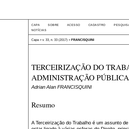
Intertem@s ISSN 1677-1
CAPA
SOBRE
ACESSO
CADASTRO
PESQUIS
NOTÍCIAS
Capa
>
v. 33, n. 33 (2017)
>
FRANCISQUINI
TERCEIRIZAÇÃO DO TRAB
ADMINISTRAÇÃO PÚBLICA
Adrian Alan FRANCISQUINI
Resumo
A Terceirização do Trabalho é um assunto de
estar ligado à várias esferas do Direito, prin