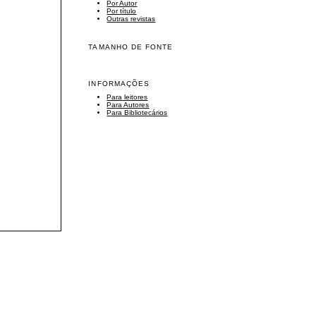
Por Autor
Por título
Outras revistas
TAMANHO DE FONTE
INFORMAÇÕES
Para leitores
Para Autores
Para Bibliotecários