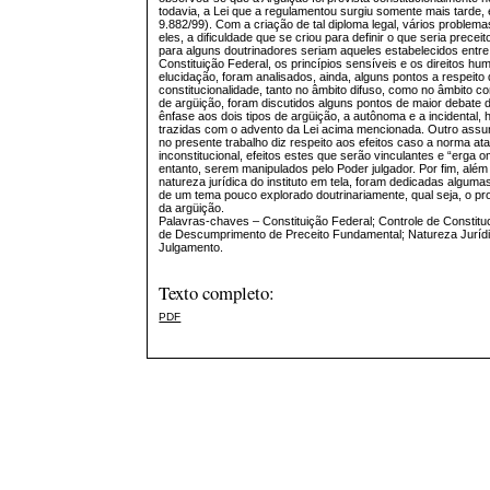
todavia, a Lei que a regulamentou surgiu somente mais tarde, 
9.882/99). Com a criação de tal diploma legal, vários problema
eles, a dificuldade que se criou para definir o que seria precei
para alguns doutrinadores seriam aqueles estabelecidos entre 
Constituição Federal, os princípios sensíveis e os direitos h
elucidação, foram analisados, ainda, alguns pontos a respeito 
constitucionalidade, tanto no âmbito difuso, como no âmbito 
de argüição, foram discutidos alguns pontos de maior debate d
ênfase aos dois tipos de argüição, a autônoma e a incidental, 
trazidas com o advento da Lei acima mencionada. Outro assun
no presente trabalho diz respeito aos efeitos caso a norma a
inconstitucional, efeitos estes que serão vinculantes e “erga
entanto, serem manipulados pelo Poder julgador. Por fim, além
natureza jurídica do instituto em tela, foram dedicadas algumas
de um tema pouco explorado doutrinariamente, qual seja, o p
da argüição.
Palavras-chaves – Constituição Federal; Controle de Constitu
de Descumprimento de Preceito Fundamental; Natureza Juríd
Julgamento.
Texto completo:
PDF