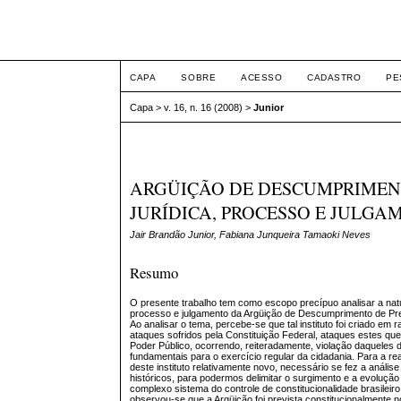
Intertem@s ISSN 1677
CAPA
SOBRE
ACESSO
CADASTRO
PE
Capa
>
v. 16, n. 16 (2008)
>
Junior
ARGÜIÇÃO DE DESCUMPRIMEN
JURÍDICA, PROCESSO E JULGA
Jair Brandão Junior, Fabiana Junqueira Tamaoki Neves
Resumo
O presente trabalho tem como escopo precípuo analisar a natu
processo e julgamento da Argüição de Descumprimento de Pr
Ao analisar o tema, percebe-se que tal instituto foi criado em
ataques sofridos pela Constituição Federal, ataques estes q
Poder Público, ocorrendo, reiteradamente, violação daqueles d
fundamentais para o exercício regular da cidadania. Para a re
deste instituto relativamente novo, necessário se fez a anális
históricos, para podermos delimitar o surgimento e a evoluçã
complexo sistema do controle de constitucionalidade brasileiro
observou-se que a Argüição foi prevista constitucionalmente n