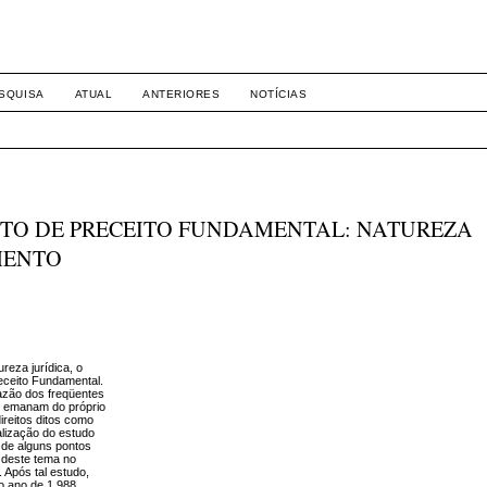
-1281 DIREITO
SQUISA
ATUAL
ANTERIORES
NOTÍCIAS
TO DE PRECEITO FUNDAMENTAL: NATUREZA
MENTO
reza jurídica, o
eceito Fundamental.
 razão dos freqüentes
ue emanam do próprio
ireitos ditos como
alização do estudo
e de alguns pontos
o deste tema no
. Após tal estudo,
o ano de 1.988,