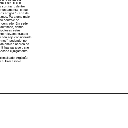
em 1.999 (Lei nº
s surgiram, dentre
to fundamental, o que
os artigos 1º e 5º da
umanos. Para uma maior
do controle de
concentrado. Em sede
outrinário, dando
hipóteses estas
to relevante tratado
tacada seja considerada
 omnes”, podendo, no
 da análise acerca da
 linhas para se tratar
rocesso e julgamento
cionalidade; Argüição
ica; Processo e