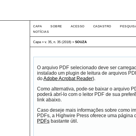
Intertem@s ISSN 1677-1
CAPA
SOBRE
ACESSO
CADASTRO
PESQUIS
NOTÍCIAS
Capa
>
v. 35, n. 35 (2018)
>
SOUZA
O arquivo PDF selecionado deve ser carrega
instalado um plugin de leitura de arquivos P
do
Adobe Acrobat Reader
).
Como alternativa, pode-se baixar o arquivo 
poderá abrí-lo com o leitor PDF de sua prefer
link abaixo.
Caso deseje mais informações sobre como impr
PDFs, a Highwire Press oferece uma página
PDFs
bastante útil.