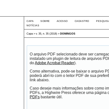
Intertem@s ISSN 1677-1
CAPA
SOBRE
ACESSO
CADASTRO
PESQUIS
NOTÍCIAS
Capa
>
v. 35, n. 35 (2018)
>
DOMINGOS
O arquivo PDF selecionado deve ser carrega
instalado um plugin de leitura de arquivos P
do
Adobe Acrobat Reader
).
Como alternativa, pode-se baixar o arquivo 
poderá abrí-lo com o leitor PDF de sua prefer
link abaixo.
Caso deseje mais informações sobre como impr
PDFs, a Highwire Press oferece uma página
PDFs
bastante útil.