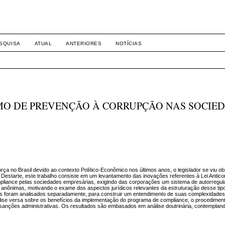
-1281 DIREITO
SQUISA
ATUAL
ANTERIORES
NOTÍCIAS
O DE PREVENÇÃO À CORRUPÇÃO NAS SOCIE
ça no Brasil devido ao contexto Político-Econômico nos últimos anos, o legislador se viu ob
 Destarte, este trabalho consiste em um levantamento das inovações referentes à Lei Antic
liance pelas sociedades empresárias, exigindo das corporações um sistema de autorregula
es anônimas, motivando o exame dos aspectos jurídicos relevantes da estruturação desse tip
cos foram analisados separadamente, para construir um entendimento de suas complexidades
ise versa sobre os benefícios da implementação do programa de compliance, o procediment
nções administrativas. Os resultados são embasados em análise doutrinária, contempland