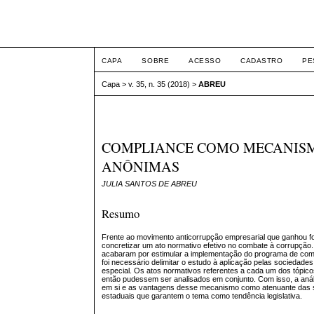
Intertem@s ISSN 1677
CAPA
SOBRE
ACESSO
CADASTRO
PE
Capa
>
v. 35, n. 35 (2018)
>
ABREU
COMPLIANCE COMO MECANISM
ANÔNIMAS
JULIA SANTOS DE ABREU
Resumo
Frente ao movimento anticorrupção empresarial que ganhou for
concretizar um ato normativo efetivo no combate à corrupção.
acabaram por estimular a implementação do programa de comp
foi necessário delimitar o estudo à aplicação pelas sociedad
especial. Os atos normativos referentes a cada um dos tópi
então pudessem ser analisados em conjunto. Com isso, a anál
em si e as vantagens desse mecanismo como atenuante das sa
estaduais que garantem o tema como tendência legislativa.