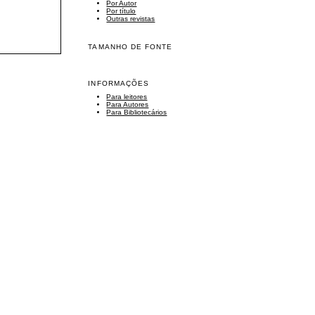
Por Autor
Por título
Outras revistas
TAMANHO DE FONTE
INFORMAÇÕES
Para leitores
Para Autores
Para Bibliotecários