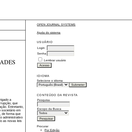
OPEN JOURNAL SYSTEMS
Ajuda do sistema
USUÁRIO
Login
Senha
DADES
Lembrar usuário
IDIOMA
Selecione o idioma
CONTEÚDO DA REVISTA
rigado a
Pesquisa
orrupção, que
ção. Entretanto,
Escopo da Busca
o societário em
, de forma que
o administrativo
o as novas leis
Procurar
Por Edição