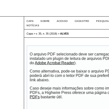
Intertem@s ISSN 1677-1
CAPA
SOBRE
ACESSO
CADASTRO
PESQUIS
NOTÍCIAS
Capa
>
v. 35, n. 35 (2018)
>
ALVES
O arquivo PDF selecionado deve ser carrega
instalado um plugin de leitura de arquivos P
do
Adobe Acrobat Reader
).
Como alternativa, pode-se baixar o arquivo 
poderá abrí-lo com o leitor PDF de sua prefer
link abaixo.
Caso deseje mais informações sobre como impr
PDFs, a Highwire Press oferece uma página
PDFs
bastante útil.