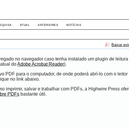
-1281 DIREITO
SQUISA
ATUAL
ANTERIORES
NOTÍCIAS
Baixar es
egado no navegador caso tenha instalado um plugin de leitura
atual do
Adobe Acrobat Reader
).
ivo PDF para o computador, de onde poderá abrí-lo com o leito
ique no link abaixo.
 imprimir, salvar e trabalhar com PDFs, a Highwire Press ofe
obre PDFs
bastante útil.