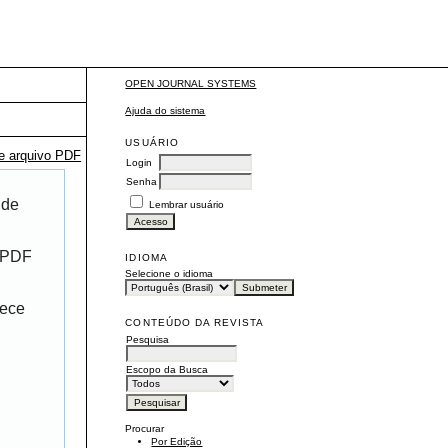
OPEN JOURNAL SYSTEMS
Ajuda do sistema
USUÁRIO
te arquivo PDF
Login
Senha
 de
Lembrar usuário
r PDF
IDIOMA
Selecione o idioma
rece
CONTEÚDO DA REVISTA
Pesquisa
Escopo da Busca
Procurar
Por Edição