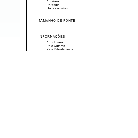
Por Autor
Por título
Outras revistas
TAMANHO DE FONTE
INFORMAÇÕES
Para leitores
Para Autores
Para Bibliotecários