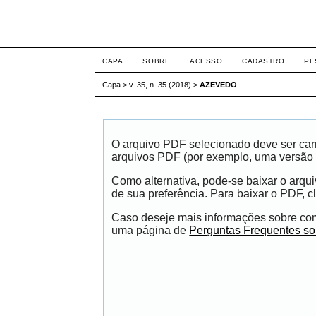
Intertem@s ISSN 1677
CAPA
SOBRE
ACESSO
CADASTRO
PE
Capa
>
v. 35, n. 35 (2018)
>
AZEVEDO
O arquivo PDF selecionado deve ser carr
arquivos PDF (por exemplo, uma versão 
Como alternativa, pode-se baixar o arqu
de sua preferência. Para baixar o PDF, cl
Caso deseje mais informações sobre como
uma página de
Perguntas Frequentes s