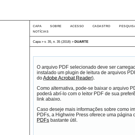
Intertem@s ISSN 1677-1
CAPA
SOBRE
ACESSO
CADASTRO
PESQUIS
NOTÍCIAS
Capa
>
v. 35, n. 35 (2018)
>
DUARTE
O arquivo PDF selecionado deve ser carrega
instalado um plugin de leitura de arquivos P
do
Adobe Acrobat Reader
).
Como alternativa, pode-se baixar o arquivo 
poderá abrí-lo com o leitor PDF de sua prefer
link abaixo.
Caso deseje mais informações sobre como impr
PDFs, a Highwire Press oferece uma página
PDFs
bastante útil.