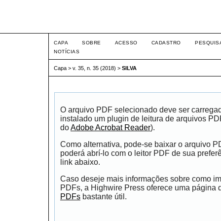
Intertem@s ISSN 1677-1
CAPA
SOBRE
ACESSO
CADASTRO
PESQUIS
NOTÍCIAS
Capa
>
v. 35, n. 35 (2018)
>
SILVA
O arquivo PDF selecionado deve ser carrega
instalado um plugin de leitura de arquivos P
do
Adobe Acrobat Reader
).
Como alternativa, pode-se baixar o arquivo 
poderá abrí-lo com o leitor PDF de sua prefer
link abaixo.
Caso deseje mais informações sobre como impr
PDFs, a Highwire Press oferece uma página
PDFs
bastante útil.