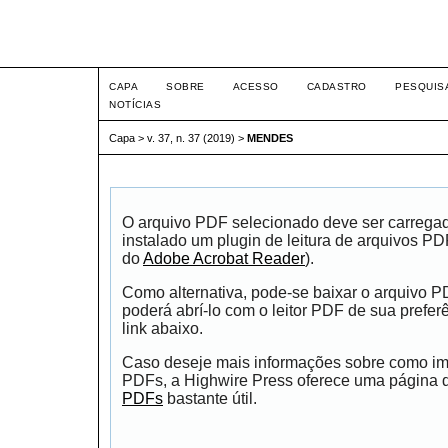
Intertem@s ISSN 1677-1
CAPA
SOBRE
ACESSO
CADASTRO
PESQUIS
NOTÍCIAS
Capa
>
v. 37, n. 37 (2019)
>
MENDES
O arquivo PDF selecionado deve ser carrega
instalado um plugin de leitura de arquivos P
do
Adobe Acrobat Reader
).
Como alternativa, pode-se baixar o arquivo 
poderá abrí-lo com o leitor PDF de sua prefer
link abaixo.
Caso deseje mais informações sobre como impr
PDFs, a Highwire Press oferece uma página
PDFs
bastante útil.