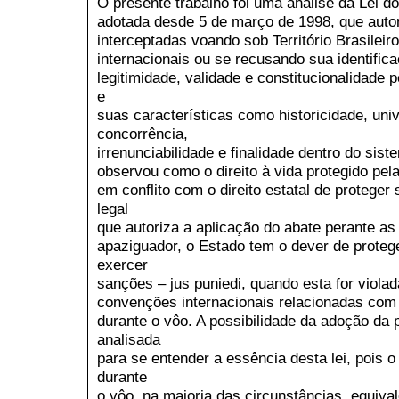
O presente trabalho foi uma análise da Lei do
adotada desde 5 de março de 1998, que autor
interceptadas voando sob Território Brasilei
internacionais ou se recusando sua identifi
legitimidade, validade e constitucionalidade p
e
suas características como historicidade, unive
concorrência,
irrenunciabilidade e finalidade dentro do sis
observou como o direito à vida protegido pel
em conflito com o direito estatal de proteger 
legal
que autoriza a aplicação do abate perante as
apaziguador, o Estado tem o dever de proteg
exercer
sanções – jus puniedi, quando esta for viola
convenções internacionais relacionadas com
durante o vôo. A possibilidade da adoção da p
analisada
para se entender a essência desta lei, pois 
durante
o vôo, na maioria das circunstâncias, equiv