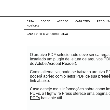
Intertem@s ISSN 1677-1
CAPA
SOBRE
ACESSO
CADASTRO
PESQUIS
NOTÍCIAS
Capa
>
v. 38, n. 38 (2019)
>
SILVA
O arquivo PDF selecionado deve ser carrega
instalado um plugin de leitura de arquivos P
do
Adobe Acrobat Reader
).
Como alternativa, pode-se baixar o arquivo 
poderá abrí-lo com o leitor PDF de sua prefer
link abaixo.
Caso deseje mais informações sobre como impr
PDFs, a Highwire Press oferece uma página
PDFs
bastante útil.