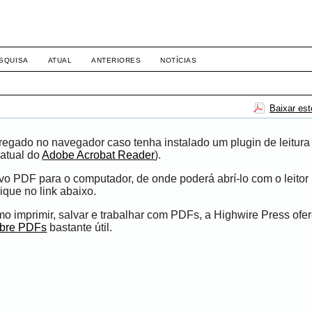
-1281 DIREITO
SQUISA
ATUAL
ANTERIORES
NOTÍCIAS
Baixar es
egado no navegador caso tenha instalado um plugin de leitura
atual do
Adobe Acrobat Reader
).
ivo PDF para o computador, de onde poderá abrí-lo com o leito
ique no link abaixo.
 imprimir, salvar e trabalhar com PDFs, a Highwire Press ofe
obre PDFs
bastante útil.