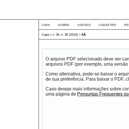
Intertem@s ISSN 1677
CAPA
SOBRE
ACESSO
CADASTRO
PE
Capa
>
v. 38, n. 38 (2019)
>
SÁ
O arquivo PDF selecionado deve ser carr
arquivos PDF (por exemplo, uma versão 
Como alternativa, pode-se baixar o arqu
de sua preferência. Para baixar o PDF, cl
Caso deseje mais informações sobre como
uma página de
Perguntas Frequentes s