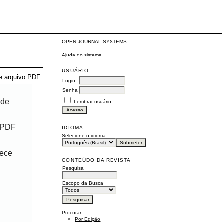
OPEN JOURNAL SYSTEMS
Ajuda do sistema
USUÁRIO
te arquivo PDF
Login
Senha
 de
Lembrar usuário
r PDF
IDIOMA
Selecione o idioma
rece
CONTEÚDO DA REVISTA
Pesquisa
Escopo da Busca
Procurar
Por Edição