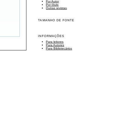
Por Autor
Por título
Outras revistas
TAMANHO DE FONTE
INFORMAÇÕES
Para leitores
Para Autores
Para Bibliotecários