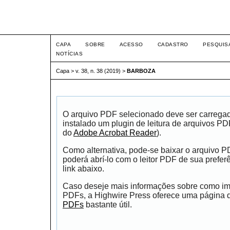
Intertem@s ISSN 1677-1
CAPA
SOBRE
ACESSO
CADASTRO
PESQUIS
NOTÍCIAS
Capa
>
v. 38, n. 38 (2019)
>
BARBOZA
O arquivo PDF selecionado deve ser carrega
instalado um plugin de leitura de arquivos P
do
Adobe Acrobat Reader
).
Como alternativa, pode-se baixar o arquivo 
poderá abrí-lo com o leitor PDF de sua prefer
link abaixo.
Caso deseje mais informações sobre como impr
PDFs, a Highwire Press oferece uma página
PDFs
bastante útil.