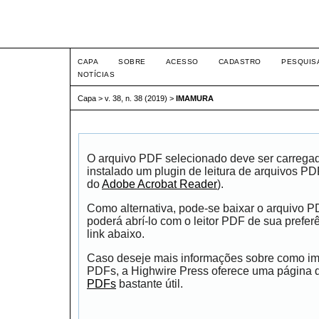
Intertem@s ISSN 1677-1
CAPA
SOBRE
ACESSO
CADASTRO
PESQUIS
NOTÍCIAS
Capa
>
v. 38, n. 38 (2019)
>
IMAMURA
O arquivo PDF selecionado deve ser carrega
instalado um plugin de leitura de arquivos P
do
Adobe Acrobat Reader
).
Como alternativa, pode-se baixar o arquivo 
poderá abrí-lo com o leitor PDF de sua prefer
link abaixo.
Caso deseje mais informações sobre como impr
PDFs, a Highwire Press oferece uma página
PDFs
bastante útil.