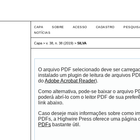
Intertem@s ISSN 1677-1
CAPA
SOBRE
ACESSO
CADASTRO
PESQUIS
NOTÍCIAS
Capa
>
v. 38, n. 38 (2019)
>
SILVA
O arquivo PDF selecionado deve ser carrega
instalado um plugin de leitura de arquivos P
do
Adobe Acrobat Reader
).
Como alternativa, pode-se baixar o arquivo 
poderá abrí-lo com o leitor PDF de sua prefer
link abaixo.
Caso deseje mais informações sobre como impr
PDFs, a Highwire Press oferece uma página
PDFs
bastante útil.