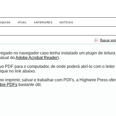
-1281 DIREITO
SQUISA
ATUAL
ANTERIORES
NOTÍCIAS
Baixar es
egado no navegador caso tenha instalado um plugin de leitura
atual do
Adobe Acrobat Reader
).
ivo PDF para o computador, de onde poderá abrí-lo com o leito
ique no link abaixo.
 imprimir, salvar e trabalhar com PDFs, a Highwire Press ofe
obre PDFs
bastante útil.