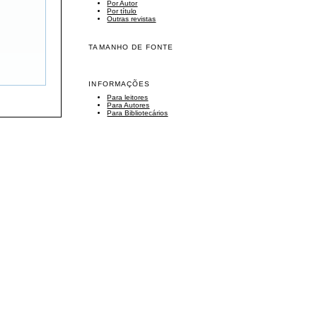
Por Autor
Por título
Outras revistas
TAMANHO DE FONTE
INFORMAÇÕES
Para leitores
Para Autores
Para Bibliotecários