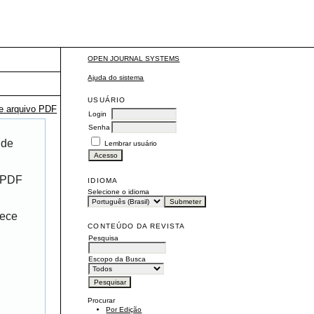
OPEN JOURNAL SYSTEMS
Ajuda do sistema
USUÁRIO
te arquivo PDF
Login
Senha
 de
Lembrar usuário
r PDF
IDIOMA
Selecione o idioma
rece
CONTEÚDO DA REVISTA
Pesquisa
Escopo da Busca
Procurar
Por Edição