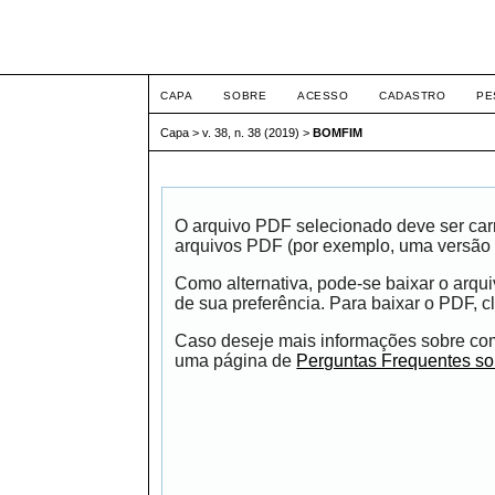
Intertem@s ISSN 1677
CAPA
SOBRE
ACESSO
CADASTRO
PE
Capa
>
v. 38, n. 38 (2019)
>
BOMFIM
O arquivo PDF selecionado deve ser carr
arquivos PDF (por exemplo, uma versão 
Como alternativa, pode-se baixar o arqu
de sua preferência. Para baixar o PDF, cl
Caso deseje mais informações sobre como
uma página de
Perguntas Frequentes s