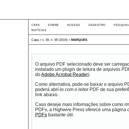
Intertem@s ISSN 1677-1
CAPA
SOBRE
ACESSO
CADASTRO
PESQUIS
NOTÍCIAS
Capa
>
v. 38, n. 38 (2019)
>
MARQUES
O arquivo PDF selecionado deve ser carrega
instalado um plugin de leitura de arquivos P
do
Adobe Acrobat Reader
).
Como alternativa, pode-se baixar o arquivo 
poderá abrí-lo com o leitor PDF de sua prefer
link abaixo.
Caso deseje mais informações sobre como impr
PDFs, a Highwire Press oferece uma página
PDFs
bastante útil.